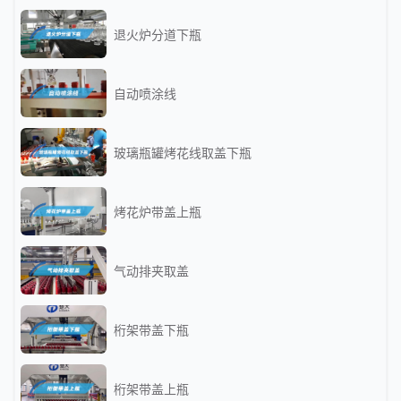
退火炉分道下瓶
自动喷涂线
玻璃瓶罐烤花线取盖下瓶
烤花炉带盖上瓶
气动排夹取盖
桁架带盖下瓶
桁架带盖上瓶