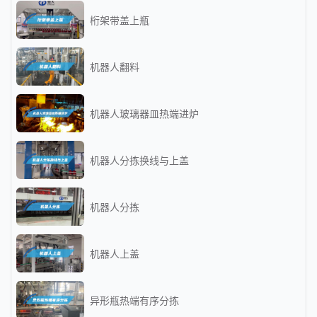
桁架带盖上瓶
机器人翻料
机器人玻璃器皿热端进炉
机器人分拣换线与上盖
机器人分拣
机器人上盖
异形瓶热端有序分拣