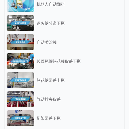
机器人自动翻料
退火炉分道下瓶
自动喷涂线
玻璃瓶罐烤花线取盖下瓶
烤花炉带盖上瓶
气动排夹取盖
桁架带盖下瓶