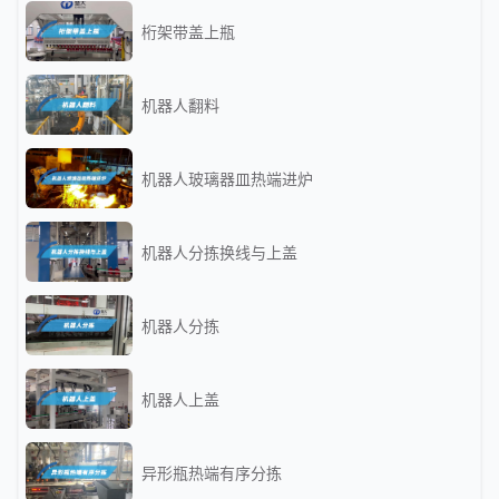
桁架带盖上瓶
机器人翻料
机器人玻璃器皿热端进炉
机器人分拣换线与上盖
机器人分拣
机器人上盖
异形瓶热端有序分拣