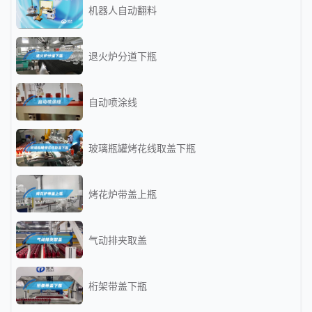
机器人自动翻料
退火炉分道下瓶
自动喷涂线
玻璃瓶罐烤花线取盖下瓶
烤花炉带盖上瓶
气动排夹取盖
桁架带盖下瓶