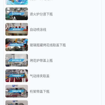
退火炉分道下瓶
自动喷涂线
玻璃瓶罐烤花线取盖下瓶
烤花炉带盖上瓶
气动排夹取盖
桁架带盖下瓶