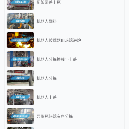
桁架带盖上瓶
机器人翻料
机器人玻璃器皿热端进炉
机器人分拣换线与上盖
机器人分拣
机器人上盖
异形瓶热端有序分拣