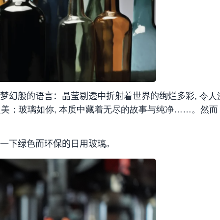
梦幻般的语言：晶莹剔透中折射着世界的绚烂多彩
,
令人
物之美；玻璃如你, 本质中藏着无尽的故事与纯净……。然
一下绿色而环保的日用玻璃。