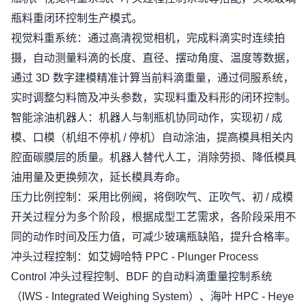
瓶料重闭环控制生产模式。
视觉料重系统：通过高清视觉相机，完成料滴实时连续拍
摄，自动测量料滴的长度、直径、摆动角度、温度等数据，
通过
3D
数字建模精准计算当前料滴重量，通过伺服系统，
实时调整匀料筒及冲头参数，实现料重及料形的闭环控制。
智能涂油机器人：机器人与制瓶机协同动作，实现初
/
成
模、口模（机组不停机
/
停机）自动涂油，提高模具相关内
腔面碳膜层的质量。机器人替代人工，消除劳损、降低模具
油用量及更换频次，延长模具寿命。
压力比例控制：采用比例阀，将倒吹气、正吹气、初
/
成模
开关过程分为多个阶段，根据成型工艺需求，各阶段采用不
同的动作时间及压力值，可减少玻璃瓶缺陷，提升合格率。
冲头过程控制：如艾姆哈特
PPC - Plunger Process
Control
冲头过程控制、
BDF
的自动料滴重量控制系统
（
IWS - Integrated Weighing System
）、海叶
HPC - Heye