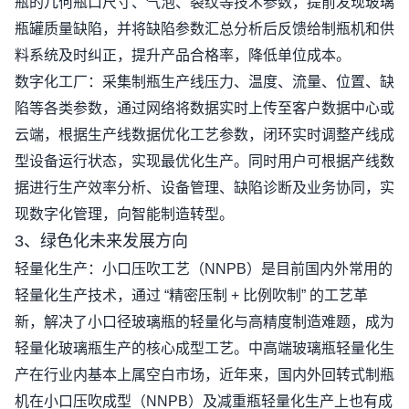
瓶的几何瓶口尺寸、气泡、裂纹等技术参数，提前发现玻璃
瓶罐质量缺陷，并将缺陷参数汇总分析后反馈给制瓶机和供
料系统及时纠正，提升产品合格率，降低单位成本。
数字化工厂：采集制瓶生产线压力、温度、流量、位置、缺
陷等各类参数，通过网络将数据实时上传至客户数据中心或
云端，根据生产线数据优化工艺参数，闭环实时调整产线成
型设备运行状态，实现最优化生产。同时用户可根据产线数
据进行生产效率分析、设备管理、缺陷诊断及业务协同，实
现数字化管理，向智能制造转型。
3
、绿色化未来发展方向
轻量化生产：小口压吹工艺（
NNPB
）是目前国内外常用的
轻量化生产技术，通过
“
精密压制
+
比例吹制
”
的工艺革
新，解决了小口径玻璃瓶的轻量化与高精度制造难题，成为
轻量化玻璃瓶生产的核心成型工艺。中高端玻璃瓶轻量化生
产在行业内基本上属空白市场，近年来，国内外回转式制瓶
机在小口压吹成型（
NNPB
）及减重瓶轻量化生产上也有成