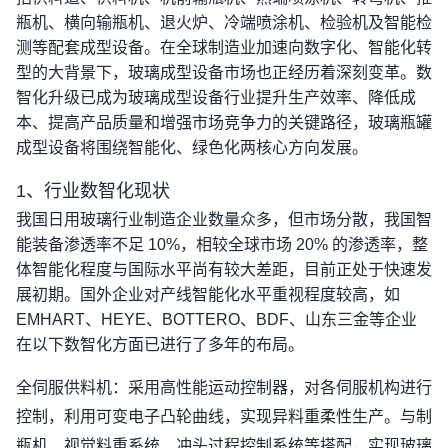
瓶机、横向输瓶机、退火炉、冷端喷涂机、检验机及智能检
测等配套成型设备。在全球制造业加速向数字化、智能化转
型的大背景下，玻璃成型设备市场也正经历着深刻变革。数
智化升级已成为玻璃成型设备行业提升生产效率、降低成
本、提高产品质量和增强市场竞争力的关键路径，玻璃瓶罐
成型设备将围绕智能化、绿色化两核心方向发展。
1
、行业数智化现状
我国日用玻璃行业制造企业数量众多，但市场分散，我国智
能装备渗透率不足
10%
，相较全球市场
20%
的渗透率，整
体智能化程度与国际水平尚有较大差距，目前正处于快速发
展初期。国外企业对产线智能化水平重视程度较高，如
EMHART
、
HEYE
、
BOTTERO
、
BDF
、山东三金等企业
在以下数智化方面已进行了多年的布局。
全伺服供料机：采用高性能运动控制器，对各伺服机构进行
控制，利用可变电子凸轮曲线，实现异料重柔性生产。与制
瓶机、视觉料重系统、冲头过程控制系统等搭配，实现玻璃