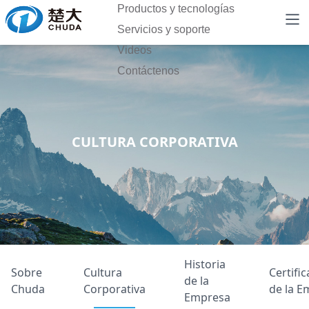
Productos y tecnologías
Servicios y soporte
Videos
Contáctenos
CULTURA CORPORATIVA
Historia
Sobre
Cultura
Certifi
de la
Chuda
Corporativa
de la E
Empresa